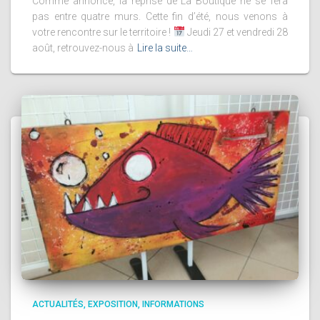
Comme annoncé, la reprise de La Boutique ne se fera
pas entre quatre murs. Cette fin d’été, nous venons à
votre rencontre sur le territoire !
Jeudi 27 et vendredi 28
août, retrouvez-nous à
Lire la suite…
ACTUALITÉS
EXPOSITION
INFORMATIONS