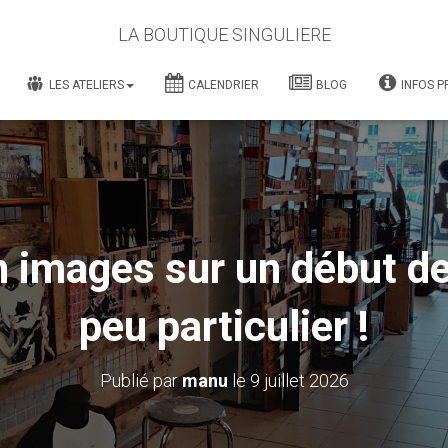
LA BOUTIQUE SINGULIERE
LES ATELIERS
CALENDRIER
BLOG
INFOS P
 images sur un début d
peu particulier !
Publié par
manu
le
9 juillet 2026