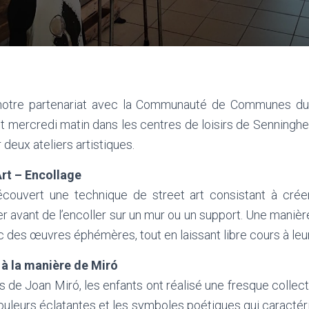
notre partenariat avec la Communauté de Communes d
t mercredi matin dans les centres de loisirs de Senninghe
deux ateliers artistiques.
Art – Encollage
écouvert une technique de street art consistant à crée
ier avant de l’encoller sur un mur ou un support. Une manière
c des œuvres éphémères, tout en laissant libre cours à leur
 à la manière de Miró
rs de Joan Miró, les enfants ont réalisé une fresque collec
couleurs éclatantes et les symboles poétiques qui caracté