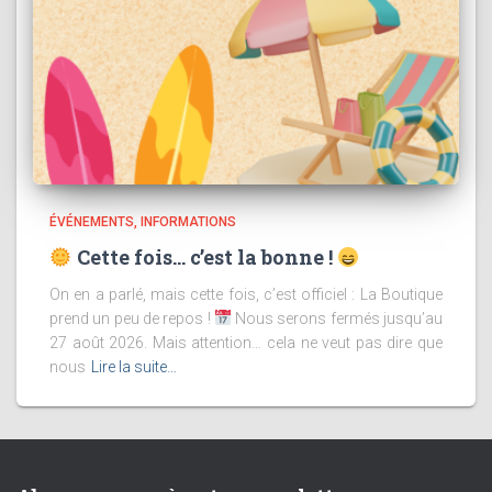
ÉVÉNEMENTS
INFORMATIONS
Cette fois… c’est la bonne !
On en a parlé, mais cette fois, c’est officiel : La Boutique
prend un peu de repos !
Nous serons fermés jusqu’au
27 août 2026. Mais attention… cela ne veut pas dire que
nous
Lire la suite…