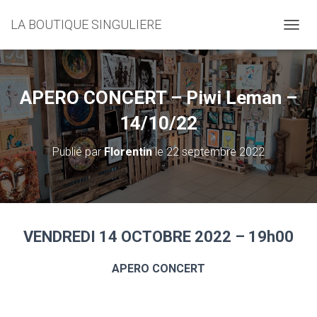
LA BOUTIQUE SINGULIERE
D
É
P
L
I
APERO CONCERT – Piwi Leman –
E
R
14/10/22
L
A
Publié par
Florentin
le
22 septembre 2022
N
A
V
I
G
A
VENDREDI 14 OCTOBRE 2022 – 19h00
T
I
O
APERO CONCERT
N