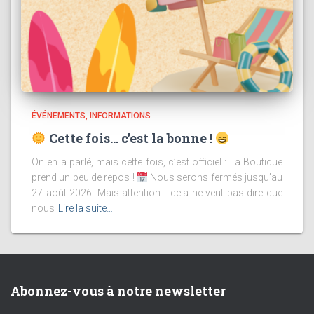
ÉVÉNEMENTS
INFORMATIONS
Cette fois… c’est la bonne !
On en a parlé, mais cette fois, c’est officiel : La Boutique
prend un peu de repos !
Nous serons fermés jusqu’au
27 août 2026. Mais attention… cela ne veut pas dire que
nous
Lire la suite…
Abonnez-vous à notre newsletter