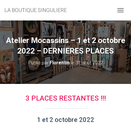
LA BOUTIQUE SINGULIERE
D
É
P
L
I
Atelier Mocassins – 1 et 2 octobre
E
R
2022 – DERNIERES PLACES
L
A
Publié par
Florentin
le
31 août 2022
N
A
V
I
G
A
3 PLACES RESTANTES !!!
T
I
O
N
1 et 2 octobre 2022