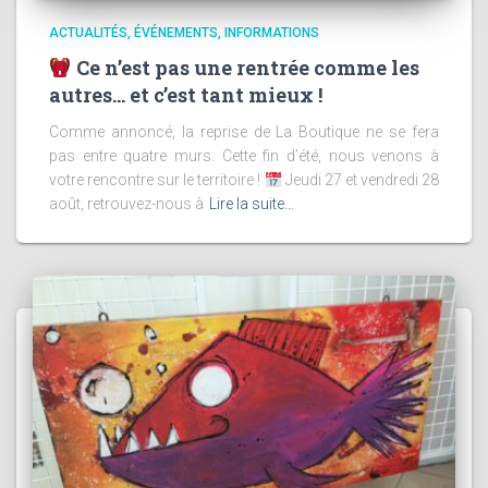
ACTUALITÉS
ÉVÉNEMENTS
INFORMATIONS
Ce n’est pas une rentrée comme les
autres… et c’est tant mieux !
Comme annoncé, la reprise de La Boutique ne se fera
pas entre quatre murs. Cette fin d’été, nous venons à
votre rencontre sur le territoire !
Jeudi 27 et vendredi 28
août, retrouvez-nous à
Lire la suite…