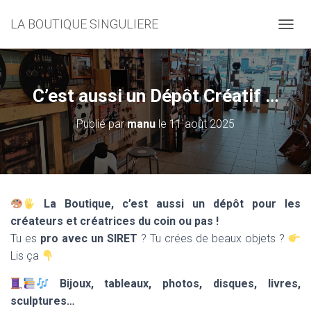
LA BOUTIQUE SINGULIERE
D
É
P
L
I
C’est aussi un Dépôt Créatif …
E
R
Publié par
manu
le
11 août 2025
L
A
N
A
V
I
La Boutique, c’est aussi un dépôt pour les
G
créateurs et créatrices du coin ou pas !
A
T
Tu es
pro avec un SIRET
? Tu crées de beaux objets ?
I
Lis ça
O
N
Bijoux, tableaux, photos, disques, livres,
sculptures…