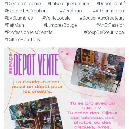
#CréateursLocaux #LaBoutiqueLumbres #DépôtCréatif
#ExposeTesCréations #ZéroFrais #ArtisanatLocal
#EVSLumbres #VenteLocale #SoutienAuxCréateurs
#FaitMain #LumbresBouge #ArtEtPassion
#ProfessionnelsCréatifs #CoupDeCœurLocal
#CulturePourTous