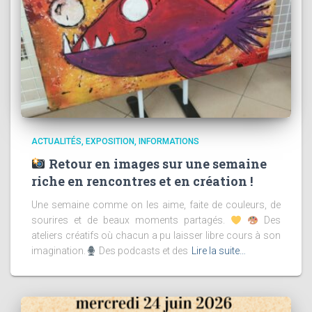
ACTUALITÉS
EXPOSITION
INFORMATIONS
Retour en images sur une semaine
riche en rencontres et en création !
Une semaine comme on les aime, faite de couleurs, de
sourires et de beaux moments partagés.
Des
ateliers créatifs où chacun a pu laisser libre cours à son
imagination.
Des podcasts et des
Lire la suite…