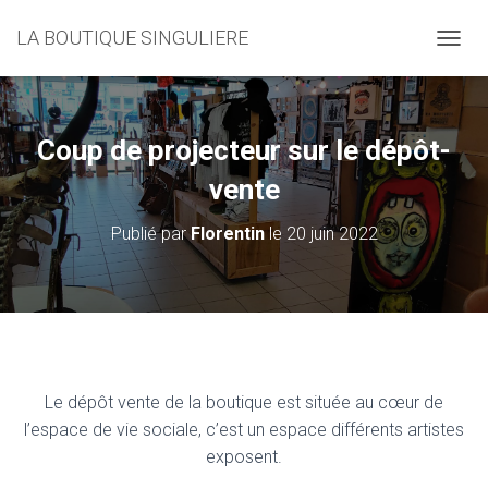
LA BOUTIQUE SINGULIERE
D
É
P
L
I
Coup de projecteur sur le dépôt-
E
R
vente
L
A
Publié par
Florentin
le
20 juin 2022
N
A
V
I
G
A
T
I
Le dépôt vente de la boutique est située au cœur de
O
l’espace de vie sociale, c’est un espace différents artistes
N
exposent.