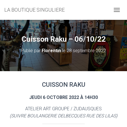
LA BOUTIQUE SINGULIERE
D
É
P
L
I
Cuisson Raku – 06/10/22
E
R
Publié par
Florentin
le
28 septembre 2022
L
A
N
A
V
I
CUISSON RAKU
G
A
T
JEUDI 6 OCTOBRE 2022 À 14H30
I
O
ATELIER ART GROUPE / ZUDAUSQUES
N
(SUIVRE BOULANGERIE DELBECQUES RUE DES LILAS)