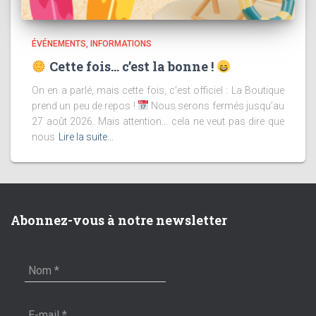
ÉVÉNEMENTS
INFORMATIONS
Cette fois… c’est la bonne !
On en a parlé, mais cette fois, c’est officiel : La Boutique
prend un peu de repos !
Nous serons fermés jusqu’au
27 août 2026. Mais attention… cela ne veut pas dire que
nous
Lire la suite…
Abonnez-vous à notre newsletter