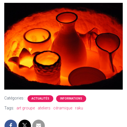
Catégories :
ACTUALITÉS
INFORMATIONS
Tags:
art groupe
ateliers
céramique
raku