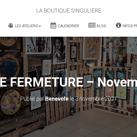
LA BOUTIQUE SINGULIERE
LES ATELIERS
CALENDRIER
BLOG
INFOS P
E FERMETURE – Novem
Publié par
Benevole
le
3 novembre 2021