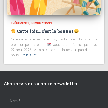
ÉVÉNEMENTS
INFORMATIONS
Cette fois… c’est la bonne !
On en a parlé, mais cette fois, c’est officiel : La Boutique
prend un peu de repos !
Nous serons fermés jusqu’au
27 août 2026. Mais attention… cela ne veut pas dire que
nous
Lire la suite…
Abonnez-vous à notre newsletter