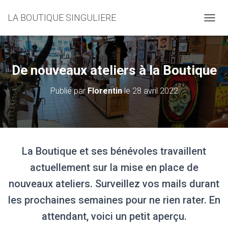
LA BOUTIQUE SINGULIERE
D
É
P
L
I
De nouveaux ateliers à la Boutique
E
R
Publié par
Florentin
le
28 avril 2022
L
A
N
A
V
I
La Boutique et ses bénévoles travaillent
G
A
actuellement sur la mise en place de
T
I
nouveaux ateliers. Surveillez vos mails durant
O
les prochaines semaines pour ne rien rater. En
N
attendant, voici un petit aperçu.