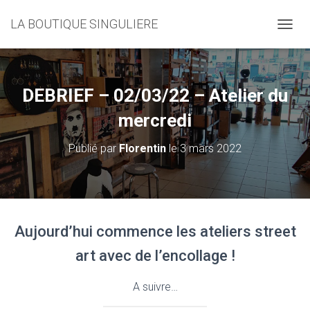
LA BOUTIQUE SINGULIERE
D
É
P
L
I
DEBRIEF – 02/03/22 – Atelier du
E
R
mercredi
L
A
Publié par
Florentin
le
3 mars 2022
N
A
V
I
G
A
Aujourd’hui commence les ateliers street
T
I
art avec de l’encollage !
O
N
A suivre…