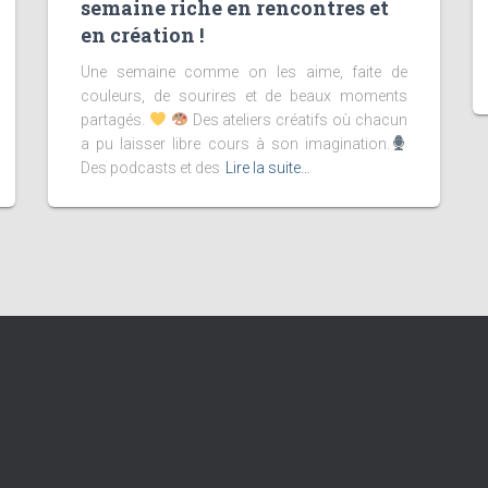
semaine riche en rencontres et
en création !
Une semaine comme on les aime, faite de
couleurs, de sourires et de beaux moments
partagés.
Des ateliers créatifs où chacun
a pu laisser libre cours à son imagination.
Des podcasts et des
Lire la suite…