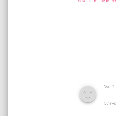
savon de marseille
zé
Nom
*
Qu’avez