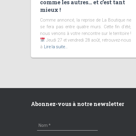
comme les autres… et c’est tant
mieux !
Comme annoncé, la reprise de La Boutique ne
se fera pas entre quatre murs. Cette fin d’été,
nous venons à votre rencontre sur le territoire !
Jeudi 27 et vendredi 28 août, retrouvez-nous
à
Lire la suite…
Abonnez-vous à notre newsletter