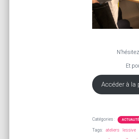
N’hésitez
Et po
Accéder à la 
Catégories :
ACTUALIT
Tags:
ateliers
lessive