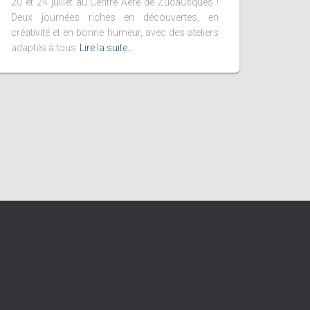
20 et 24 juillet au Centre Aéré de Zudausques !
Deux journées riches en découvertes, en
créativité et en bonne humeur, avec des ateliers
adaptés à tous
Lire la suite…