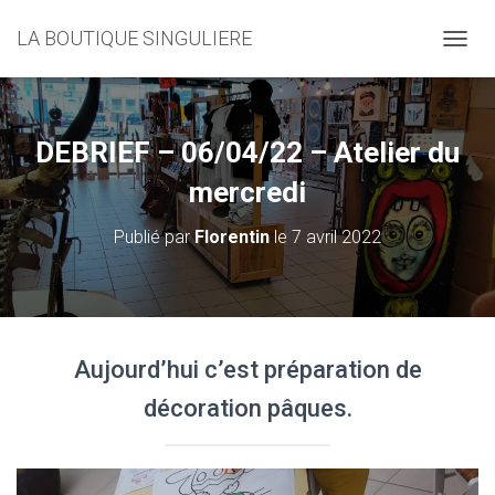
LA BOUTIQUE SINGULIERE
D
É
P
L
I
DEBRIEF – 06/04/22 – Atelier du
E
R
mercredi
L
A
Publié par
Florentin
le
7 avril 2022
N
A
V
I
G
A
Aujourd’hui c’est préparation de
T
I
décoration pâques.
O
N