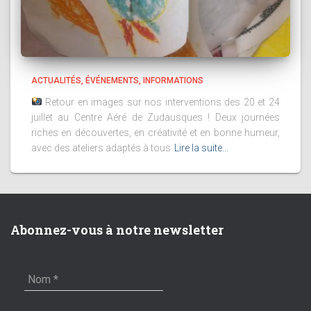
ACTUALITÉS
ÉVÉNEMENTS
INFORMATIONS
Retour en images sur nos interventions des 20 et 24
juillet au Centre Aéré de Zudausques ! Deux journées
riches en découvertes, en créativité et en bonne humeur,
avec des ateliers adaptés à tous
Lire la suite…
Abonnez-vous à notre newsletter