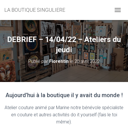
LA BOUTIQUE SINGULIERE
D
É
P
L
I
DEBRIEF – 14/04/22 – Ateliers du
E
R
jeudi
L
A
Publié par
Florentin
le
20 avril 2022
N
A
V
I
G
A
Aujourd’hui à la boutique il y avait du monde !
T
I
O
Atelier couture animé par Marine notre bénévole spécialiste
N
en couture et autres activités do it yourself (fais le toi
même).