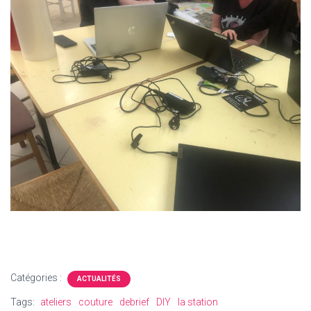
Catégories :
ACTUALITÉS
Tags:
ateliers
couture
debrief
DIY
la station