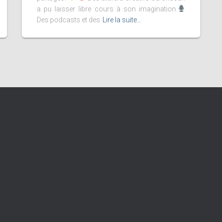
a pu laisser libre cours à son imagination.
Des podcasts et des
Lire la suite…