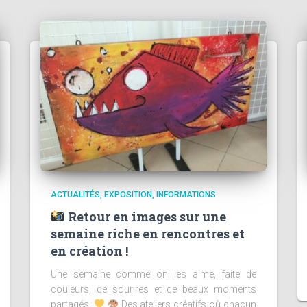
ACTUALITÉS
EXPOSITION
INFORMATIONS
Retour en images sur une
semaine riche en rencontres et
en création !
Une semaine comme on les aime, faite de
couleurs, de sourires et de beaux moments
partagés.
Des ateliers créatifs où chacun