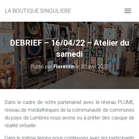
LA BOUTIQUE SINGULIERE
D
É
P
L
I
DEBRIEF – 16/04/22 – Atelier du
E
R
samedi
L
A
Publié par
Florentin
le
20 avril 2022
N
A
V
I
G
A
Dans le cadre de notre partenariat avec le réseau PLUME;
T
réseau de médiathèques de la communauté de communes
I
O
du pays de Lumbres nous avons eu à prêter des casque de
N
réalité virtuelle
Dans le même temps nous continuons avec les participants