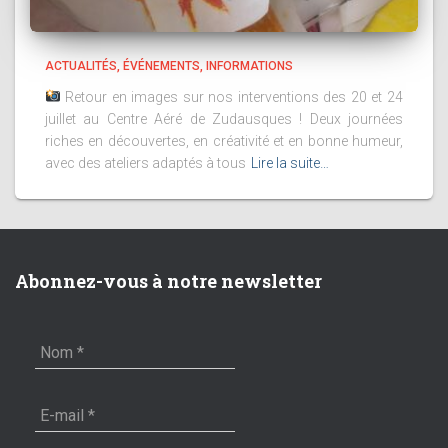
ACTUALITÉS
ÉVÉNEMENTS
INFORMATIONS
Retour en images sur nos interventions des 20 et 24
juillet au Centre Aéré de Zudausques ! Deux journées
riches en découvertes, en créativité et en bonne humeur,
avec des ateliers adaptés à tous
Lire la suite…
Abonnez-vous à notre newsletter