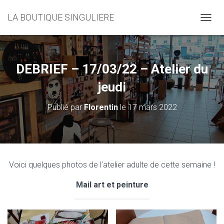
LA BOUTIQUE SINGULIERE
D
É
P
L
I
DEBRIEF – 17/03/22 – Atelier du
E
R
jeudi
L
A
Publié par
Florentin
le
17 mars 2022
N
A
V
I
G
A
Voici quelques photos de l’atelier adulte de cette semaine !
T
I
Mail art et peinture
O
N