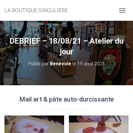
LA BOUTIQUE SINGULIERE
D
É
P
L
I
DEBRIEF – 18/08/21 – Atelier du
E
R
jour
L
A
Publié par
Benevole
le
19 août 2021
N
A
V
I
G
A
Mail art & pâte auto-durcissante
T
I
O
N