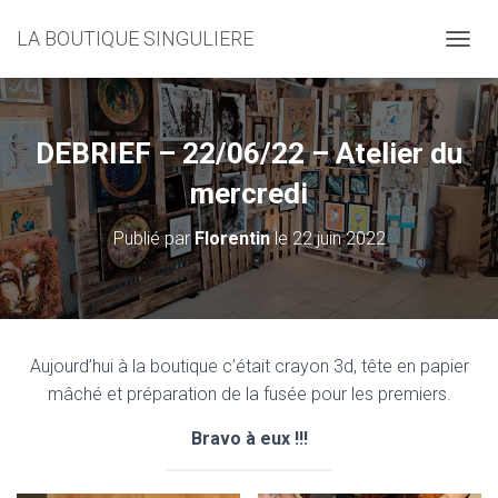
LA BOUTIQUE SINGULIERE
D
É
P
L
I
DEBRIEF – 22/06/22 – Atelier du
E
R
mercredi
L
A
Publié par
Florentin
le
22 juin 2022
N
A
V
I
G
A
Aujourd’hui à la boutique c’était crayon 3d, tête en papier
T
mâché et préparation de la fusée pour les premiers.
I
O
Bravo à eux !!!
N