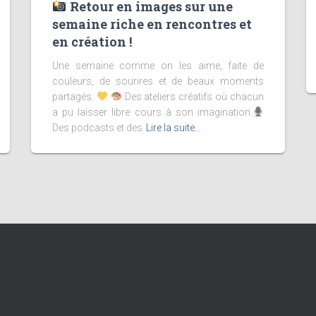
Retour en images sur une
semaine riche en rencontres et
en création !
Une semaine comme on les aime, faite de
couleurs, de sourires et de beaux moments
partagés.
Des ateliers créatifs où chacun
a pu laisser libre cours à son imagination.
Des podcasts et des
Lire la suite…