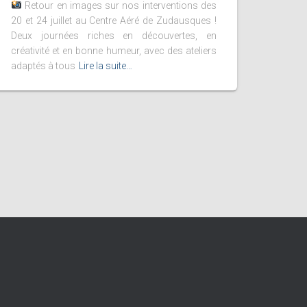
Retour en images sur nos interventions des
20 et 24 juillet au Centre Aéré de Zudausques !
Deux journées riches en découvertes, en
créativité et en bonne humeur, avec des ateliers
adaptés à tous
Lire la suite…