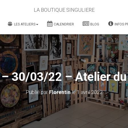
LA BOUTIQUE SINGULIERE
LES ATELIERS
CALENDRIER
BLOG
INFOS P
– 30/03/22 – Atelier du
Publié par
Florentin
le
1 avril 2022