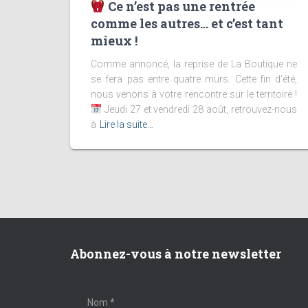
Ce n’est pas une rentrée
comme les autres… et c’est tant
mieux !
Comme annoncé, la reprise de La Boutique ne
se fera pas entre quatre murs. Cette fin d’été,
nous venons à votre rencontre sur le territoire !
Jeudi 27 et vendredi 28 août, retrouvez-nous
à
Lire la suite…
Abonnez-vous à notre newsletter