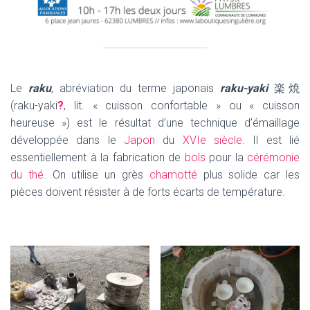
Le
raku
, abréviation du terme japonais
raku-yaki
楽焼
(raku-yaki
?
, lit. « cuisson confortable » ou « cuisson
heureuse ») est le résultat d’une technique d’émaillage
développée dans le
Japon
du
XVIe siècle
. Il est lié
essentiellement à la fabrication de
bols
pour la
cérémonie
du thé
. On utilise un grès
chamotté
plus solide car les
pièces doivent résister à de forts écarts de température.