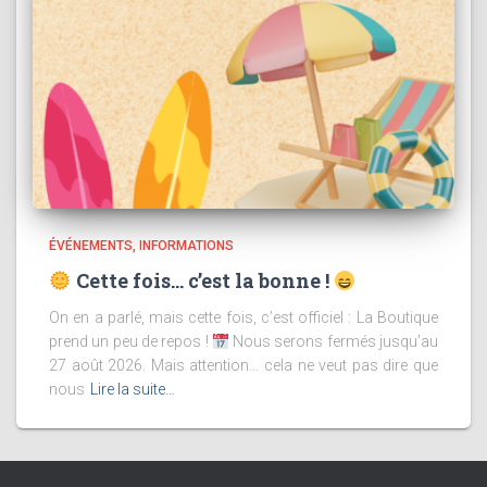
ÉVÉNEMENTS
INFORMATIONS
Cette fois… c’est la bonne !
On en a parlé, mais cette fois, c’est officiel : La Boutique
prend un peu de repos !
Nous serons fermés jusqu’au
27 août 2026. Mais attention… cela ne veut pas dire que
nous
Lire la suite…