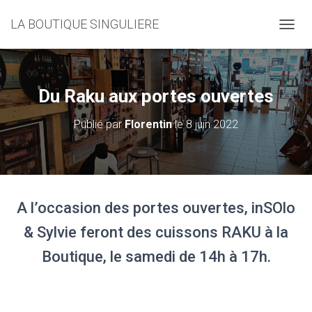
LA BOUTIQUE SINGULIERE
D
É
P
L
I
Du Raku aux portes ouvertes
E
R
Publié par
Florentin
le
8 juin 2022
L
A
N
A
V
I
A l’occasion des portes ouvertes, inSOlo
G
A
& Sylvie feront des cuissons RAKU à la
T
I
Boutique, le samedi de 14h à 17h.
O
N