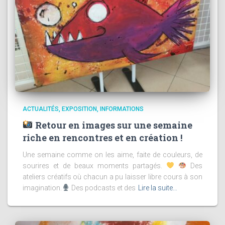
ACTUALITÉS
EXPOSITION
INFORMATIONS
Retour en images sur une semaine
riche en rencontres et en création !
Une semaine comme on les aime, faite de couleurs, de
sourires et de beaux moments partagés.
Des
ateliers créatifs où chacun a pu laisser libre cours à son
imagination.
Des podcasts et des
Lire la suite…