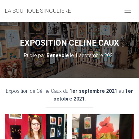
LA BOUTIQUE SINGULIERE
D
É
P
L
I
EXPOSITION CELINE CAUX
E
R
Publié par
Benevole
le
1 septembre 2021
L
A
N
A
V
I
Exposition de Céline Caux du
1er septembre 2021
au
1er
G
octobre 2021
.
A
T
I
O
N