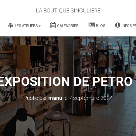
LA BOUTIQUE SINGULIERE
LES ATELIERS
CALENDRIER
BLOG
INFOS P
EXPOSITION DE PETRO 
Publié par
manu
le
7 septembre 2024