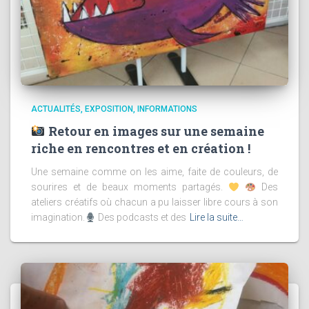
ACTUALITÉS
EXPOSITION
INFORMATIONS
Retour en images sur une semaine
riche en rencontres et en création !
Une semaine comme on les aime, faite de couleurs, de
sourires et de beaux moments partagés.
Des
ateliers créatifs où chacun a pu laisser libre cours à son
imagination.
Des podcasts et des
Lire la suite…