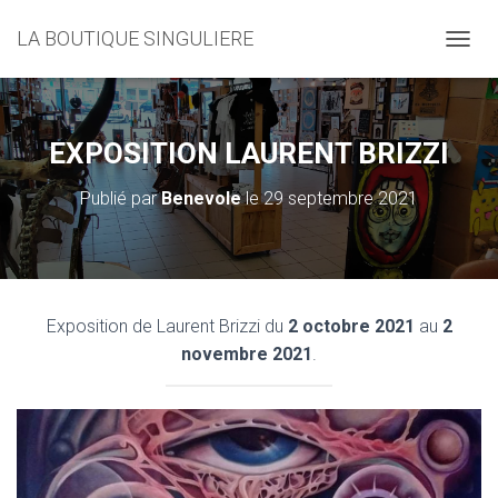
LA BOUTIQUE SINGULIERE
D
É
P
L
I
EXPOSITION LAURENT BRIZZI
E
R
Publié par
Benevole
le
29 septembre 2021
L
A
N
A
V
I
Exposition de Laurent Brizzi du
2 octobre 2021
au
2
G
novembre 2021
.
A
T
I
O
N