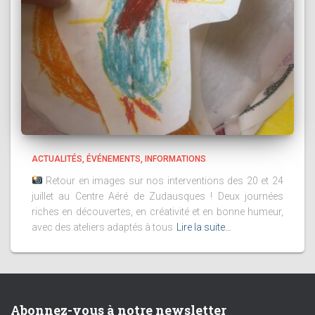
ACTUALITÉS
ÉVÉNEMENTS
INFORMATIONS
Retour en images sur nos interventions des 20 et 24
juillet au Centre Aéré de Zudausques ! Deux journées
riches en découvertes, en créativité et en bonne humeur,
avec des ateliers adaptés à tous
Lire la suite…
Abonnez-vous à notre newsletter