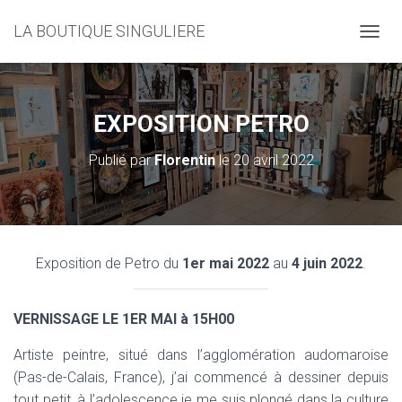
LA BOUTIQUE SINGULIERE
D
É
P
L
I
EXPOSITION PETRO
E
R
Publié par
Florentin
le
20 avril 2022
L
A
N
A
V
I
Exposition de Petro du
1er mai 2022
au
4 juin 2022
.
G
A
T
VERNISSAGE LE 1ER MAI à 15H00
I
O
N
Artiste peintre, situé dans l’agglomération audomaroise
(Pas-de-Calais, France), j’ai commencé à dessiner depuis
tout petit, à l’adolescence je me suis plongé dans la culture