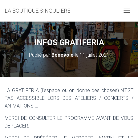
LA BOUTIQUE SINGULIERE
D
É
P
L
I
INFOS GRATIFERIA
E
R
Publié par
Benevole
le
11 juillet 2021
L
A
N
A
V
I
LA GRATIFERIA (l’espace où on donne des choses) N’EST
G
PAS ACCESSIBLE LORS DES ATELIERS / CONCERTS /
A
T
ANIMATIONS …
I
O
MERCI DE CONSULTER LE PROGRAMME AVANT DE VOUS
N
DÉPLACER.