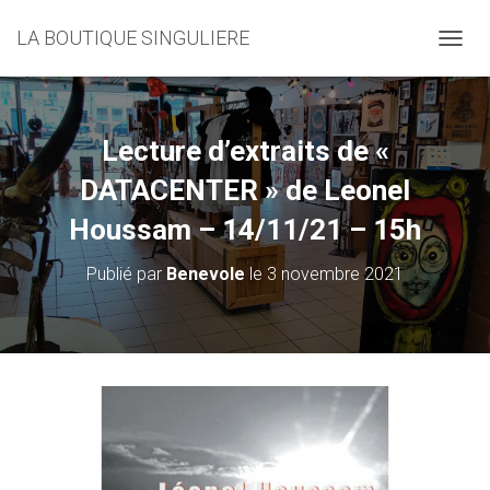
LA BOUTIQUE SINGULIERE
D
É
P
L
I
Lecture d’extraits de «
E
R
DATACENTER » de Leonel
L
Houssam – 14/11/21 – 15h
A
N
A
Publié par
Benevole
le
3 novembre 2021
V
I
G
A
T
I
O
N