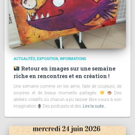
ACTUALITÉS
EXPOSITION
INFORMATIONS
Retour en images sur une semaine
riche en rencontres et en création !
Une semaine comme on les aime, faite de couleurs, de
sourires et de beaux moments partagés.
Des
ateliers créatifs où chacun a pu laisser libre cours à son
imagination.
Des podcasts et des
Lire la suite…