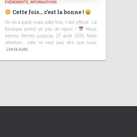
ÉVÉNEMENTS
INFORMATIONS
Cette fois… c’est la bonne !
On en a parlé, mais cette fois, c’est officiel : La
Boutique prend un peu de repos !
Nous
serons fermés jusqu’au 27 août 2026. Mais
attention… cela ne veut pas dire que nous
Lire la suite…