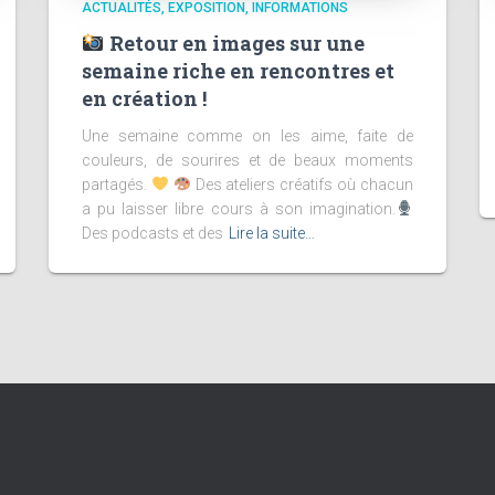
ACTUALITÉS
EXPOSITION
INFORMATIONS
Retour en images sur une
semaine riche en rencontres et
en création !
Une semaine comme on les aime, faite de
couleurs, de sourires et de beaux moments
partagés.
Des ateliers créatifs où chacun
a pu laisser libre cours à son imagination.
Des podcasts et des
Lire la suite…