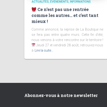
ACTUALITÉS
ÉVÉNEMENTS
INFORMATIONS
Ce n’est pas une rentrée
comme les autres… et c’est tant
mieux !
Comme annoncé, la reprise de La Boutique ne
se fera pas entre quatre murs. Cette fin d’été,
nous venons à votre rencontre sur le territoire !
Jeudi 27 et vendredi 28 août, retrouvez-nous
à
Lire la suite…
Abonnez-vous à notre newsletter