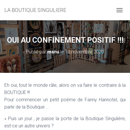
LA BOUTIQUE SINGULIERE
D
É
P
L
I
OUI AU CONFINEMENT POSITIF !!!
E
R
Publié par
manu
le
10 novembre 2020
L
A
N
A
V
I
Eh oui, tout le monde râle, alors on va faire le contraire à la
G
BOUTIQUE !!!
A
T
Pour commencer un petit poème de Fanny Hannotel, qui
I
parle de la Boutique …
O
N
« Puis un jour , je passe la porte de la Boutique Singulière,
est-ce un autre univers ?