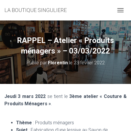
LA BOUTIQUE SINGULIERE
D
É
P
L
I
RAPPEL – Atelier « Produits
E
R
ménagers » – 03/03/2022
L
A
Publié par
Florentin
le
23 février 2022
N
A
V
I
G
A
Jeudi 3 mars 2022
se tient le
3ème atelier « Couture &
T
Produits Ménagers »
.
I
O
N
Thème
: Produits ménagers
Sujet
: Fabrication d’une lessive au Savon de