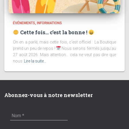
ÉVÉNEMENTS
INFORMATIONS
Cette fois… c’est la bonne !
On en a parlé, mais cette fois, c’est officiel : La Boutique
prend un peu de repos !
Nous serons fermés jusqu’au
27 août 2026. Mais attention… cela ne veut pas dire que
nous
Lire la suite…
Abonnez-vous à notre newsletter