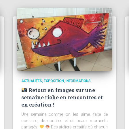
ACTUALITÉS
EXPOSITION
INFORMATIONS
Retour en images sur une
semaine riche en rencontres et
en création !
Une semaine comme on les aime, faite de
couleurs, de sourires et de beaux moments
partagés.
Des ateliers créatifs où chacun