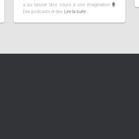
a pu laisser libre cours à son imagination.
Des podcasts et des
Lire la suite…