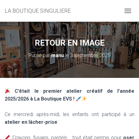
LA BOUTIQUE SINGULIERE
D
É
P
L
I
RETOUR EN IMAGE
E
R
Publié par
manu
le
3 septembre 2025
L
A
N
A
V
I
C’était le premier atelier créatif de l’année
G
2025/2026 à La Boutique EVS !
A
T
I
Ce mercredi après-midi, les enfants ont participé à un
O
atelier en lâcher-prise
:
N
Crayons, fusains, pastels… tout était permis pour
oser