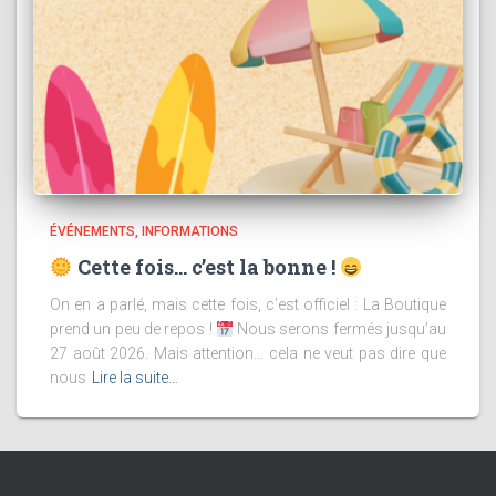
ÉVÉNEMENTS
INFORMATIONS
Cette fois… c’est la bonne !
On en a parlé, mais cette fois, c’est officiel : La Boutique
prend un peu de repos !
Nous serons fermés jusqu’au
27 août 2026. Mais attention… cela ne veut pas dire que
nous
Lire la suite…