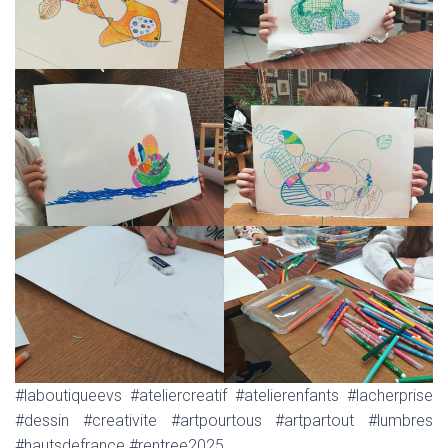
#laboutiqueevs #ateliercreatif #atelierenfants #lacherprise
#dessin #creativite #artpourtous #artpartout #lumbres
#hautsdefrance #rentree2025