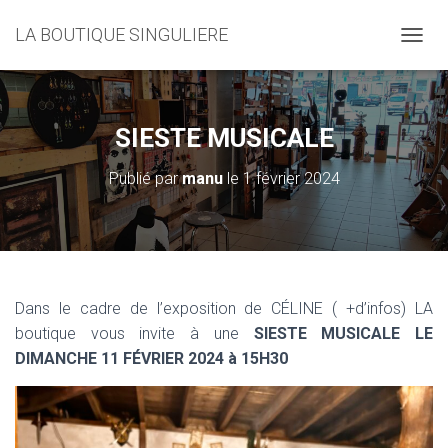
LA BOUTIQUE SINGULIERE
D
É
P
L
I
SIESTE MUSICALE
E
R
Publié par
manu
le
1 février 2024
L
A
N
A
V
I
G
Dans le cadre de l’exposition de CÉLINE ( +d’infos) LA
A
boutique vous invite à une
SIESTE MUSICALE LE
T
I
DIMANCHE 11 FÉVRIER 2024 à 15H30
O
N