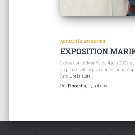
ACTUALITÉS
EXPOSITION
EXPOSITION MARI
Exposition de MariKa du 4 juin 2022 au 2
un peu décalé depuis son enfance. Appr
Arts
Lire la suite…
Par
Florentin
, il y a
4 ans