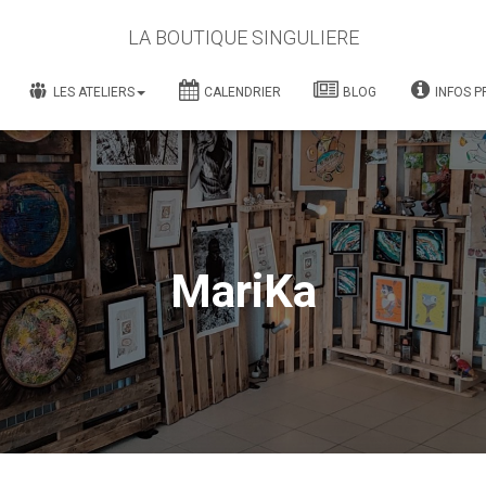
LA BOUTIQUE SINGULIERE
LES ATELIERS
CALENDRIER
BLOG
INFOS P
MariKa