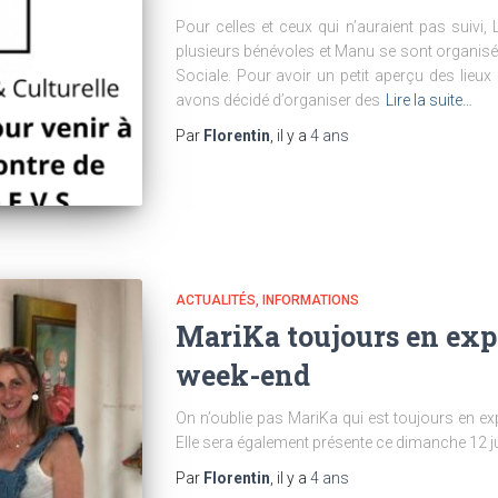
Pour celles et ceux qui n’auraient pas suivi, 
plusieurs bénévoles et Manu se sont organis
Sociale. Pour avoir un petit aperçu des lieux 
avons décidé d’organiser des
Lire la suite…
Par
Florentin
, il y a
4 ans
ACTUALITÉS
INFORMATIONS
MariKa toujours en expo
week-end
On n’oublie pas MariKa qui est toujours en exp
Elle sera également présente ce dimanche 12 ju
Par
Florentin
, il y a
4 ans