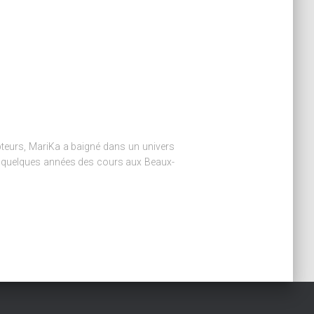
ulpteurs, MariKa a baigné dans un univers
nt quelques années des cours aux Beaux-