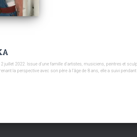
KA
 juillet 2022. Issue d’une famille d’artistes, musiciens, peintres et sc
enant la perspective avec son père à l’âge de 8 ans, elle a suivi penda