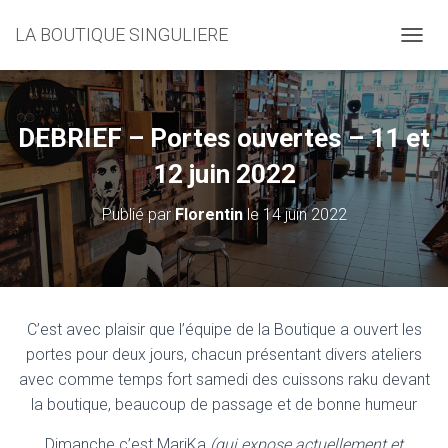
LA BOUTIQUE SINGULIERE
D
É
P
L
I
DEBRIEF – Portes ouvertes – 11 et
E
R
12 juin 2022
L
A
Publié par
Florentin
le
14 juin 2022
N
A
V
I
G
A
C’est avec plaisir que l’équipe de la Boutique a ouvert les
T
portes pour deux jours, chacun présentant divers ateliers
I
O
avec comme temps fort samedi des cuissons raku devant
N
la boutique, beaucoup de passage et de bonne humeur
Dimanche c’est MariKa
(qui expose actuellement et