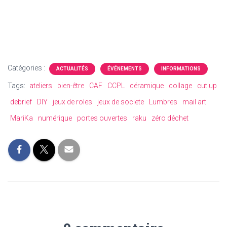
Catégories :
ACTUALITÉS
ÉVÉNEMENTS
INFORMATIONS
Tags:
ateliers
bien-être
CAF
CCPL
céramique
collage
cut up
debrief
DIY
jeux de roles
jeux de societe
Lumbres
mail art
MariKa
numérique
portes ouvertes
raku
zéro déchet