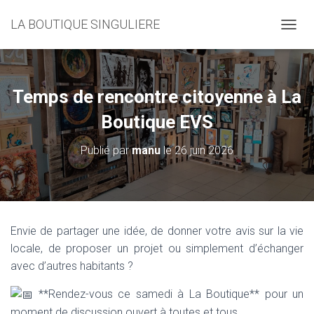
LA BOUTIQUE SINGULIERE
D
É
P
L
I
Temps de rencontre citoyenne à La
E
R
Boutique EVS
L
A
Publié par
manu
le
26 juin 2026
N
A
V
I
G
A
Envie de partager une idée, de donner votre avis sur la vie
T
locale, de proposer un projet ou simplement d’échanger
I
O
avec d’autres habitants ?
N
**Rendez-vous ce samedi à La Boutique** pour un
moment de discussion ouvert à toutes et tous.