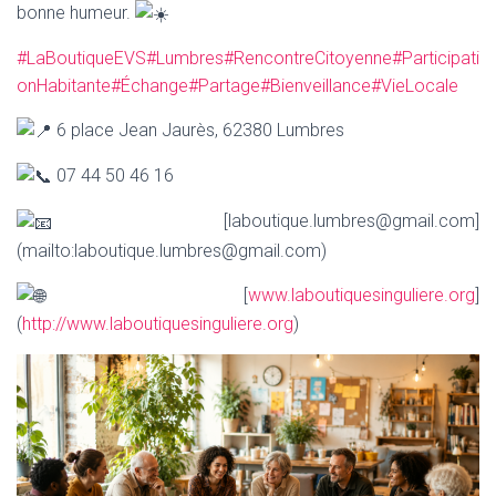
bonne humeur.
#LaBoutiqueEVS
#Lumbres
#RencontreCitoyenne
#Participati
onHabitante
#Échange
#Partage
#Bienveillance
#VieLocale
6 place Jean Jaurès, 62380 Lumbres
07 44 50 46 16
[laboutique.lumbres@gmail.com]
(mailto:laboutique.lumbres@gmail.com)
[
www.laboutiquesinguliere.org
]
(
http://www.laboutiquesinguliere.org
)