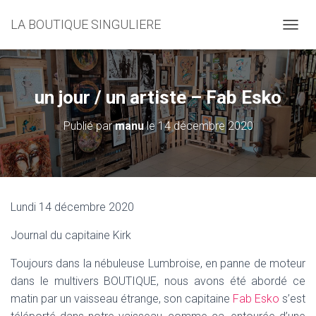
LA BOUTIQUE SINGULIERE
D
É
P
L
I
un jour / un artiste – Fab Esko
E
R
Publié par
manu
le
14 décembre 2020
L
A
N
A
V
I
Lundi 14 décembre 2020
G
A
Journal du capitaine Kirk
T
I
Toujours dans la nébuleuse Lumbroise, en panne de moteur
O
N
dans le multivers BOUTIQUE, nous avons été abordé ce
matin par un vaisseau étrange, son capitaine
Fab Esko
s’est