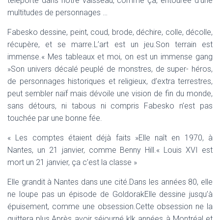
téléporté dans notre vaisseau, comme ça, entourée d’une
multitudes de personnages …
Fabesko dessine, peint, coud, brode, déchire, colle, décolle,
récupère, et se marre.L’art est un jeu.Son terrain est
immense.« Mes tableaux et moi, on est un immense gang
»Son univers décalé peuplé de monstres, de super- héros,
de personnages historiques et religieux, d’extra terrestres,
peut sembler naïf mais dévoile une vision de fin du monde,
sans détours, ni tabous ni compris Fabesko n’est pas
touchée par une bonne fée.
« Les comptes étaient déjà faits »Elle naît en 1970, à
Nantes, un 21 janvier, comme Benny Hill.« Louis XVI est
mort un 21 janvier, ça c’est la classe »
Elle grandit à Nantes dans une cité.Dans les années 80, elle
ne loupe pas un épisode de GoldorakElle dessine jusqu’à
épuisement, comme une obsession.Cette obsession ne la
quittera plus.Après avoir séjourné klk années à Montréal et