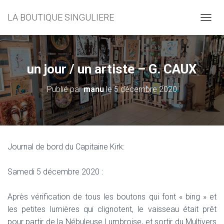
LA BOUTIQUE SINGULIERE
D
É
P
L
I
un jour / un artiste – G. CAUX
E
R
Publié par
manu
le
5 décembre 2020
L
A
N
A
V
I
Journal de bord du Capitaine Kirk:
G
A
T
Samedi 5 décembre 2020 :
I
O
Après vérification de tous les boutons qui font « bing » et
N
les petites lumières qui clignotent, le vaisseau était prêt
pour partir de la Nébuleuse Lumbroise, et sortir du Multivers