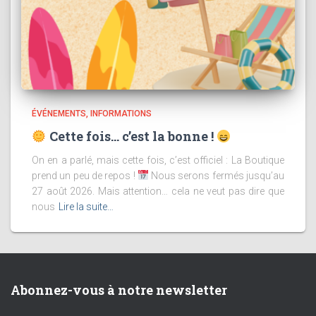
ÉVÉNEMENTS
INFORMATIONS
Cette fois… c’est la bonne !
On en a parlé, mais cette fois, c’est officiel : La Boutique
prend un peu de repos !
Nous serons fermés jusqu’au
27 août 2026. Mais attention… cela ne veut pas dire que
nous
Lire la suite…
Abonnez-vous à notre newsletter