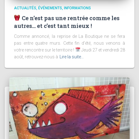
ACTUALITÉS
ÉVÉNEMENTS
INFORMATIONS
Ce n’est pas une rentrée comme les
autres… et c’est tant mieux !
Comme annoncé, la reprise de La Boutique ne se fera
pas entre quatre murs. Cette fin d’été, nous venons à
votre rencontre sur le territoire !
Jeudi 27 et vendredi 28
août, retrouvez-nous à
Lire la suite…