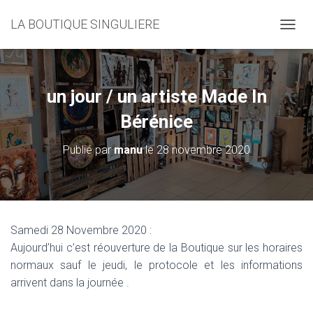
LA BOUTIQUE SINGULIERE
D
É
P
L
I
un jour / un artiste Made In
E
R
Bérénice
L
A
Publié par
manu
le
28 novembre 2020
N
A
V
I
G
A
Samedi 28 Novembre 2020 :
T
Aujourd’hui c’est réouverture de la Boutique sur les horaires
I
O
normaux sauf le jeudi, le protocole et les informations
N
arrivent dans la journée .