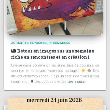
ACTUALITÉS
EXPOSITION
INFORMATIONS
Retour en images sur une semaine
riche en rencontres et en création !
Une semaine comme on les aime, faite de couleurs, de
sourires et de beaux moments partagés.
Des
ateliers créatifs où chacun a pu laisser libre cours à son
imagination.
Des podcasts et des
Lire la suite…