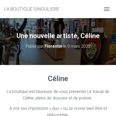
LA BOUTIQUE SINGULIERE
D
É
P
L
I
Une nouvelle artiste, Céline
E
R
Publié par
Florentin
le
9 mars 2022
L
A
N
A
V
I
Céline
G
A
T
La boutique est heureuse de vous présenter Le travail de
I
O
Céline, pleins de douceur et de poésie .
N
A voir ses impression « duo » ou se croise bien être et
philosophie.