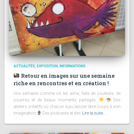
ACTUALITÉS
EXPOSITION
INFORMATIONS
Retour en images sur une semaine
riche en rencontres et en création !
Une semaine comme on les aime, faite de couleurs, de
sourires et de beaux moments partagés.
Des
ateliers créatifs où chacun a pu laisser libre cours à son
imagination.
Des podcasts et des
Lire la suite…