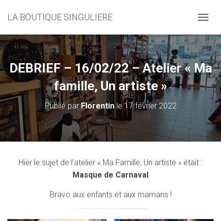
LA BOUTIQUE SINGULIERE
D
É
P
L
I
DEBRIEF – 16/02/22 – Atelier « Ma
E
R
famille, Un artiste »
L
A
Publié par
Florentin
le
17 février 2022
N
A
V
I
G
A
Hier le sujet de l’atelier « Ma Famille, Un artiste » était :
T
Masque de Carnaval
I
O
Bravo aux enfants et aux mamans !
N