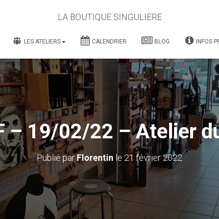
LA BOUTIQUE SINGULIERE
LES ATELIERS
CALENDRIER
BLOG
INFOS P
 – 19/02/22 – Atelier d
Publié par
Florentin
le
21 février 2022