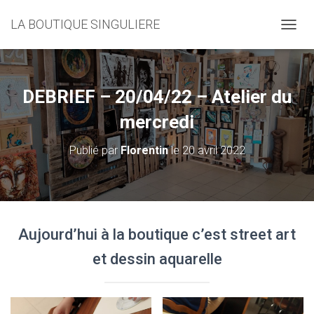
LA BOUTIQUE SINGULIERE
D
É
P
L
I
DEBRIEF – 20/04/22 – Atelier du
E
R
mercredi
L
A
Publié par
Florentin
le
20 avril 2022
N
A
V
I
G
A
Aujourd’hui à la boutique c’est street art
T
I
et dessin aquarelle
O
N