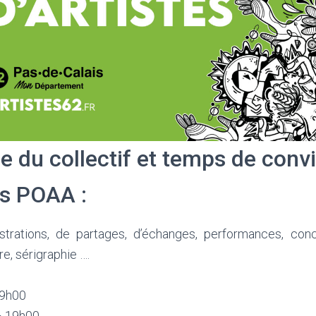
du collectif et temps de conviv
es POAA :
rations, de partages, d’échanges, performances, conce
re, sérigraphie ….
19h00
– 19h00