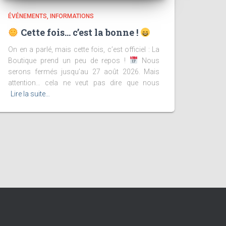
ÉVÉNEMENTS
INFORMATIONS
Cette fois… c’est la bonne !
On en a parlé, mais cette fois, c’est officiel : La
Boutique prend un peu de repos !
Nous
serons fermés jusqu’au 27 août 2026. Mais
attention… cela ne veut pas dire que nous
Lire la suite…