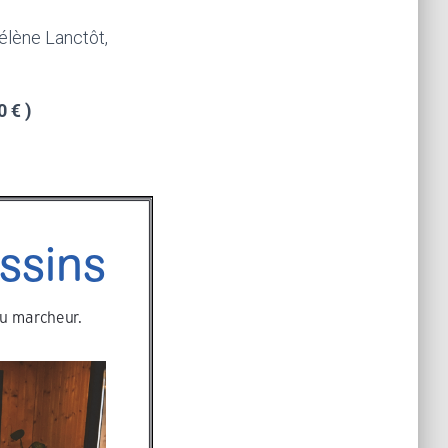
élène Lanctôt,
 € )