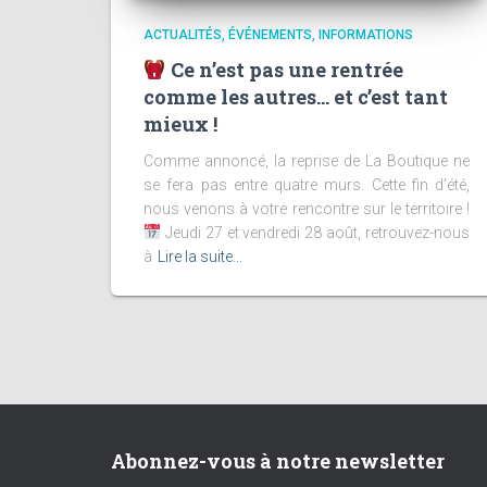
ACTUALITÉS
ÉVÉNEMENTS
INFORMATIONS
Ce n’est pas une rentrée
comme les autres… et c’est tant
mieux !
Comme annoncé, la reprise de La Boutique ne
se fera pas entre quatre murs. Cette fin d’été,
nous venons à votre rencontre sur le territoire !
Jeudi 27 et vendredi 28 août, retrouvez-nous
à
Lire la suite…
Abonnez-vous à notre newsletter