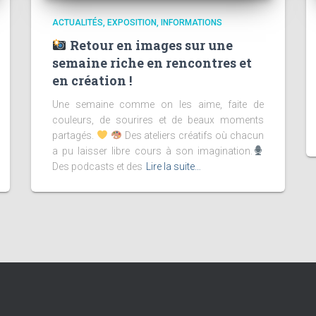
ACTUALITÉS
EXPOSITION
INFORMATIONS
Retour en images sur une
semaine riche en rencontres et
en création !
Une semaine comme on les aime, faite de
couleurs, de sourires et de beaux moments
partagés.
Des ateliers créatifs où chacun
a pu laisser libre cours à son imagination.
Des podcasts et des
Lire la suite…