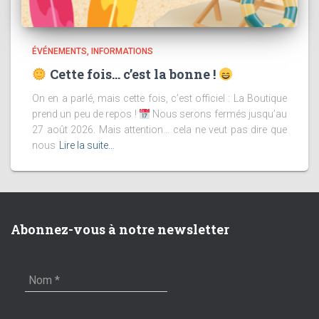
ÉVÉNEMENTS
INFORMATIONS
Cette fois… c’est la bonne !
On en a parlé, mais cette fois, c’est officiel : La Boutique
prend un peu de repos !
Nous serons fermés jusqu’au
27 août 2026. Mais attention… cela ne veut pas dire que
nous
Lire la suite…
Abonnez-vous à notre newsletter