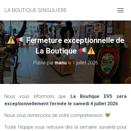
LA BOUTIQUE SINGULIERE
D
É
P
L
I
Fermeture exceptionnelle de
E
R
La Boutique
L
A
Publié par
manu
le
1 juillet 2026
N
A
V
I
G
A
Nous vous informons que
La Boutique EVS sera
T
exceptionnellement fermée le samedi 4 juillet 2026
.
I
O
Nous vous remercions de votre compréhension.
N
Toute l’équipe vous retrouve dès la semaine suivante pour