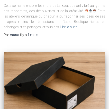
Cette semaine encore, les murs de La Boutique ont vibré au rythme
des rencontres, des découvertes et de la créativité.
Entre
les ateliers céramique où chacun a pu façonner ses idées de ses
propres mains, les émissions de Radio Boutique riches en
échanges et en partages, et tous ces
Lire la suite…
Par
manu
, il y a
1 mois