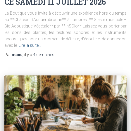
CE SAMEDI 11 JUILLET 2026
La Boutique vous invite à découvrir une expérience hors du temps
au **Château d’Acquembronne** à Lumbres. ** Sieste musicale –
Bio Acoustique Végétale** par **inSOlo** Laissez-vous porter par
les sons des plantes, les textures sonores et les instruments
acoustiques pour un moment de détente, d’écoute et de connexion
avec le
Lire la suite…
Par
manu
, il y a
4 semaines