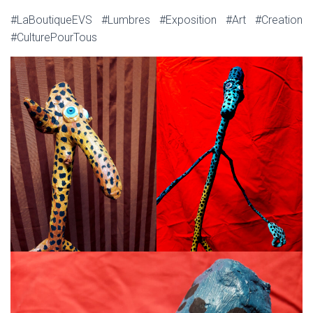
#LaBoutiqueEVS #Lumbres #Exposition #Art #Creation
#CulturePourTous