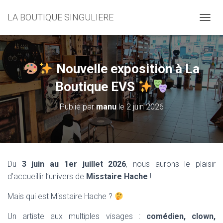
LA BOUTIQUE SINGULIERE
D
É
P
L
I
Nouvelle exposition à La
E
R
Boutique EVS
L
A
Publié par
manu
le
2 juin 2026
N
A
V
I
G
A
Du
3 juin au 1er juillet 2026
, nous aurons le plaisir
T
d’accueillir l’univers de
Misstaire Hache
!
I
O
Mais qui est Misstaire Hache ?
N
Un artiste aux multiples visages :
comédien, clown,