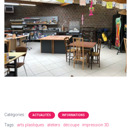
Catégories :
ACTUALITÉS
INFORMATIONS
Tags:
arts plastiques
ateliers
découpe
impression 3D