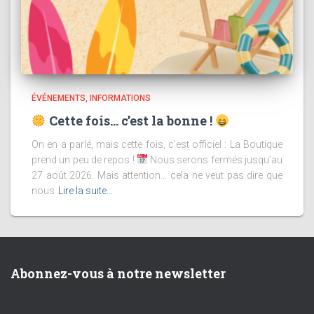
ÉVÉNEMENTS
INFORMATIONS
Cette fois… c’est la bonne !
On en a parlé, mais cette fois, c’est officiel : La Boutique
prend un peu de repos !
Nous serons fermés jusqu’au
27 août 2026. Mais attention… cela ne veut pas dire que
nous
Lire la suite…
Abonnez-vous à notre newsletter