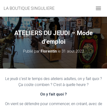
LA BOUTIQUE SINGULIERE
D
É
P
L
I
ATELIERS DU JEUDI – Mode
E
R
d’emploi
L
A
Publié par
Florentin
le
31 août 2022
N
A
V
I
G
A
Le jeudi c’est le temps des ateliers adultes, on y fait quoi ?
T
Ça coûte combien ? C’est à quelle heure ?
I
O
On y fait quoi ?
N
On vient se détendre pour commencer, en créant, avec de