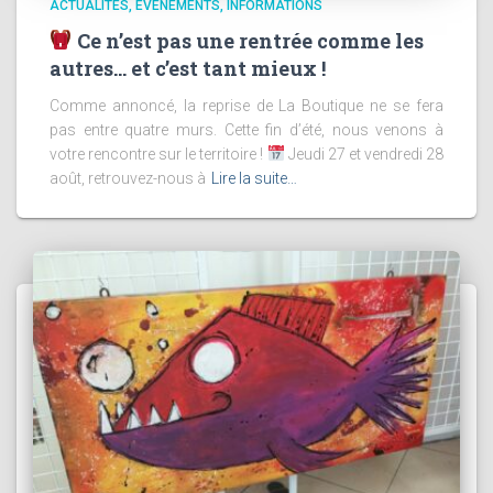
ACTUALITÉS
ÉVÉNEMENTS
INFORMATIONS
Ce n’est pas une rentrée comme les
autres… et c’est tant mieux !
Comme annoncé, la reprise de La Boutique ne se fera
pas entre quatre murs. Cette fin d’été, nous venons à
votre rencontre sur le territoire !
Jeudi 27 et vendredi 28
août, retrouvez-nous à
Lire la suite…