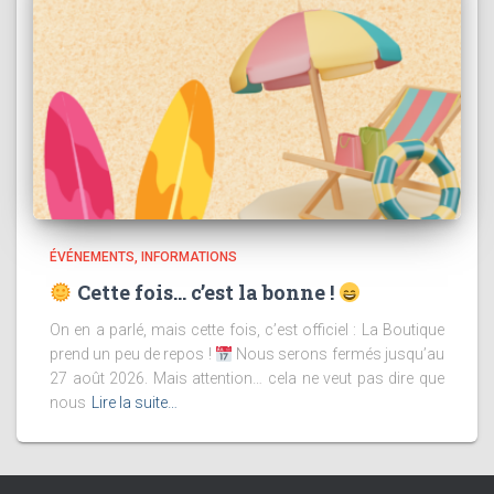
ÉVÉNEMENTS
INFORMATIONS
Cette fois… c’est la bonne !
On en a parlé, mais cette fois, c’est officiel : La Boutique
prend un peu de repos !
Nous serons fermés jusqu’au
27 août 2026. Mais attention… cela ne veut pas dire que
nous
Lire la suite…