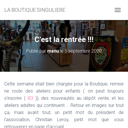
LA BOUTIQUE SINGULIERE
D
É
P
L
I
C’est la rentrée !!!
E
R
Publié par
manu
le
5 septembre 2020
L
A
N
A
V
I
Cette semaine était bien chargée pour la Boutique, remise
G
ne route des ateliers pour enfants ( on peut toujours
A
T
s’inscrire (
ICI
)), des nouveautés au dépôt vente, et les
I
ateliers adultes qui continuent … Retour en images sur tout
O
ça, mais avant tout, un petit mot du président de
N
l’association, Christian Leroy, petit mot que vous
retrouverez en page d’accueil :