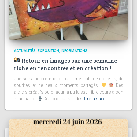
ACTUALITÉS
EXPOSITION
INFORMATIONS
Retour en images sur une semaine
riche en rencontres et en création !
Une semaine comme on les aime, faite de couleurs, de
sourires et de beaux moments partagés.
Des
ateliers créatifs où chacun a pu laisser libre cours à son
imagination.
Des podcasts et des
Lire la suite…